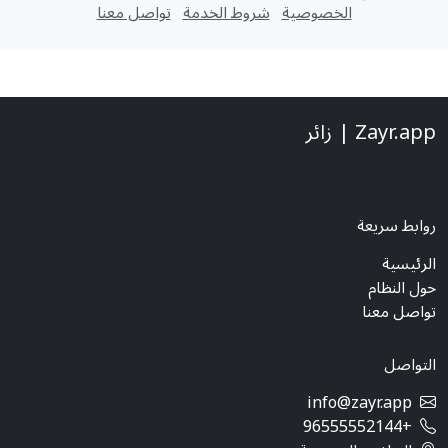
الخصوصية
شروط الخدمة
تواصل معنا
Zayr.app | زائر
نظام إدارة المواعيد المتكامل للشركات والمؤسسات
روابط سريعة
الرئيسية
حول النظام
تواصل معنا
التواصل
info@zayr.app
+96555552144